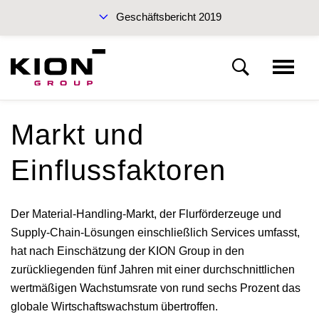
Geschäftsbericht 2019
Zwischenberichte 2019
Markt und
Grundlagen der KION Group
Einflussfaktoren
Unternehmensprofil
Nachhaltigkeitsbericht 2019 (PDF)
Der Material-Handling-Markt, der Flurförderzeuge und
Supply-Chain-Lösungen einschließlich Services umfasst,
Strategie
hat nach Einschätzung der KION Group in den
zurückliegenden fünf Jahren mit einer durchschnittlichen
Steuerungssystem
wertmäßigen Wachstumsrate von rund sechs Prozent das
Geschäftsbericht 2019
globale Wirtschaftswachstum übertroffen.