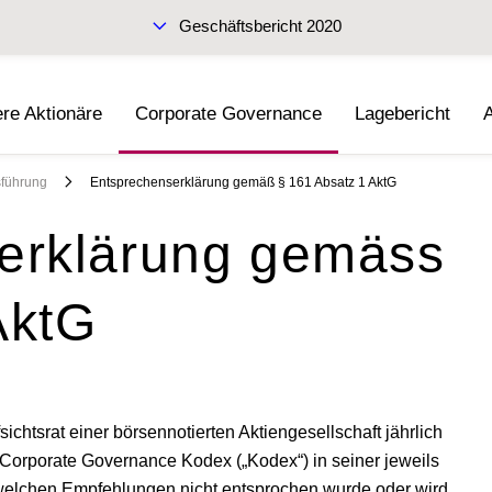
Geschäftsbericht 2020
re Aktionäre
Corporate Governance
Lagebericht
Zwischenbericht Q3 2020
sführung
Entsprechenserklärung gemäß § 161 Absatz 1 AktG
serklärung gemäss
AktG
htsrat einer börsennotierten Aktiengesellschaft jährlich
Corporate Governance Kodex („Kodex“) in seiner jeweils
welchen Empfehlungen nicht entsprochen wurde oder wird