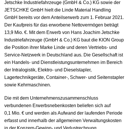
Jetschke Industriefahrzeuge (GmbH & Co.) KG sowie der
JETSCHKE GmbH hielt die Linde Material Handling
Bestätigungsvermerk des unabhängigen
GmbH bereits vor dem Anteilserwerb zum 1. Februar 2021.
Abschlussprüfers
Der Kaufpreis für das erworbene Nettovermögen beträgt
13,9 Mio. €
. Mit dem Erwerb von Hans Joachim Jetschke
Versicherung der gesetzlichen Vertreter
Industriefahrzeuge (GmbH & Co.) KG baut die KION Group
die Position ihrer Marke Linde und deren Vertriebs- und
Service-Netzwerk in Deutschland aus. Die Gesellschaft ist
ein Handels- und Dienstleistungsunternehmen im Bereich
der Intralogistik, Elektro- und Dieselstapler,
Lagertechnikgeräte, Container-, Schwer- und Seitenstapler
sowie Kehrmaschinen.
Die mit dem Unternehmenszusammenschluss
verbundenen Erwerbsnebenkosten beliefen sich auf
0,1 Mio. €
und werden als Aufwand der laufenden Periode
erfasst und innerhalb der allgemeinen Verwaltungskosten
in der Konzern-Gewinn- und Verlustrechnung