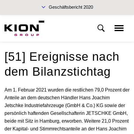
Geschäftsbericht 2020
Nachhaltigkeitsbericht 2019 (PDF)
[51] Ereignisse nach
Konzernanhang
dem Bilanzstichtag
Grundlagen des Konzernabschlusses
Zwischenbericht Q3 2020
Am 1. Februar 2021 wurden die restlichen 79,0 Prozent der
Anteile an dem deutschen Händler Hans Joachim
Erläuterungen zur GuV
Jetschke Industriefahrzeuge (GmbH & Co.) KG sowie der
persönlich haftenden Gesellschafterin JETSCHKE GmbH,
Erläuterungen zur Bilanz
beide mit Sitz in Hamburg, erworben. Weitere 21,0 Prozent
Geschäftsbericht 2020
der Kapital- und Stimmrechtsanteile an der Hans Joachim
Sonstige Angaben