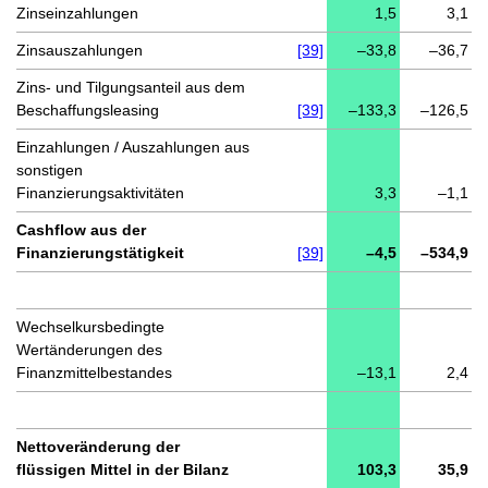
Zinseinzahlungen
1,5
3,1
Zinsauszahlungen
[39]
–33,8
–36,7
Zins- und Tilgungsanteil aus dem
Beschaffungsleasing
[39]
–133,3
–126,5
Einzahlungen / Auszahlungen aus
sonstigen
Finanzierungsaktivitäten
3,3
–1,1
Cashflow aus der
Finanzierungstätigkeit
[39]
–4,5
–534,9
Wechselkursbedingte
Wertänderungen des
Finanzmittelbestandes
–13,1
2,4
Nettoveränderung der
flüssigen Mittel in der Bilanz
103,3
35,9