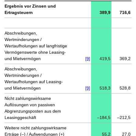
Ergebnis vor Zinsen und
Ertragsteuern
389,9
716,6
Abschreibungen,
Wertminderungen /
Wertaufholungen auf langfristige
Vermögenswerte ohne Leasing-
und Mietvermögen
[9]
419,5
369,2
Abschreibungen,
Wertminderungen /
Wertaufholungen auf Leasing-
und Mietvermögen
[9]
518,3
528,8
Nicht zahlungswirksame
Auflösungen von passiven
Abgrenzungsposten aus dem
Leasinggeschäft
–184,5
–212,5
Weitere nicht zahlungswirksame
Erträge (–) / Aufwendungen (+)
55,2
27,0