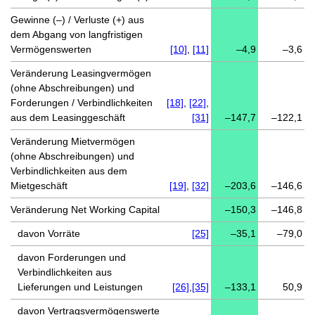
Gewinne (–) / Verluste (+) aus
dem Abgang von langfristigen
Vermögenswerten
[10]
,
[11]
–4,9
–3,6
Veränderung Leasingvermögen
(ohne Abschreibungen) und
Forderungen / Verbindlichkeiten
[18]
,
[22]
,
aus dem Leasinggeschäft
[31]
–147,7
–122,1
Veränderung Mietvermögen
(ohne Abschreibungen) und
Verbindlichkeiten aus dem
Mietgeschäft
[19]
,
[32]
–203,6
–146,6
Veränderung Net Working Capital
–150,3
–146,8
davon Vorräte
[25]
–35,1
–79,0
davon Forderungen und
Verbindlichkeiten aus
Lieferungen und Leistungen
[26]
,
[35]
–133,1
50,9
davon Vertragsvermögenswerte