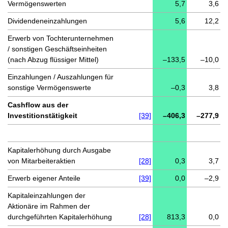
Vermögenswerten
5,7
3,6
Dividendeneinzahlungen
5,6
12,2
Erwerb von Tochterunternehmen
/ sonstigen Geschäftseinheiten
(nach Abzug flüssiger Mittel)
–133,5
–10,0
Einzahlungen / Auszahlungen für
sonstige Vermögenswerte
–0,3
3,8
Cashflow aus der
Investitionstätigkeit
[39]
–406,3
–277,9
Kapitalerhöhung durch Ausgabe
von Mitarbeiteraktien
[28]
0,3
3,7
Erwerb eigener Anteile
[39]
0,0
–2,9
Kapitaleinzahlungen der
Aktionäre im Rahmen der
durchgeführten Kapitalerhöhung
[28]
813,3
0,0