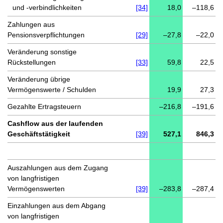
und -verbindlichkeiten
[34]
18,0
–118,6
Zahlungen aus
Pensionsverpflichtungen
[29]
–27,8
–22,0
Veränderung sonstige
Rückstellungen
[33]
59,8
22,5
Veränderung übrige
Vermögenswerte / Schulden
19,9
27,3
Gezahlte Ertragsteuern
–216,8
–191,6
Cashflow aus der laufenden
Geschäftstätigkeit
[39]
527,1
846,3
Auszahlungen aus dem Zugang
von langfristigen
Vermögenswerten
[39]
–283,8
–287,4
Einzahlungen aus dem Abgang
von langfristigen