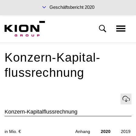
Geschäftsbericht 2020
Nachhaltigkeitsbericht 2019 (PDF)
Konzern-Kapital­
KION Group
flussrechnung
An unsere Aktionäre
Zwischenbericht Q3 2020
Download
Corporate Governance
Konzern-Kapitalflussrechnung
Lagebericht
Geschäftsbericht 2020
in Mio. €
Anhang
2020
2019
Abschluss