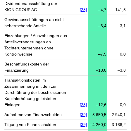
Dividendenausschüttung der
KION GROUP AG
[28]
–4,7
–141,5
Gewinnausschüttungen an nicht-
beherrschende Anteile
–3,4
–3,1
Einzahlungen / Auszahlungen aus
Anteilsveränderungen an
Tochterunternehmen ohne
Kontrollwechsel
–7,5
0,0
Beschaffungskosten der
Finanzierung
–18,0
–3,8
Transaktionskosten im
Zusammenhang mit den zur
Durchführung der beschlossenen
Kapitalerhöhung geleisteten
Einlagen
[28]
–12,6
0,0
Aufnahme von Finanzschulden
[39]
3.650,5
2.940,1
Tilgung von Finanzschulden
[39]
–4.260,0
–3.166,2