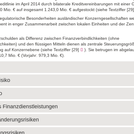
editlinie im April 2014 durch bilaterale Kreditvereinbarungen mit einer
 Mio. € auf insgesamt 1.243,0 Mio. € aufgestockt (siehe
Textziffer [29
regulatorische Besonderheiten ausländischer Konzerngesellschaften w
nt in enger Zusammenarbeit zwischen lokalen Einheiten und der Zen
zschulden als Differenz zwischen Finanzverbindlichkeiten (ohne
chkeiten) und den flüssigen Mitteln dienen als zentrale Steuerungsgröß
ung auf Konzernebene (siehe
Textziffer [29]
). Sie betrugen im abgela
0,7 Mio. € (Vorjahr: 979,3 Mio. €).
o
isiko
ko
s Finanzdienstleistungen
nderungsrisiken
ngsrisiken