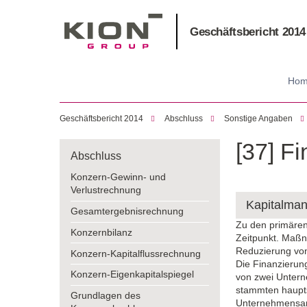
Geschäftsbericht 2014
Ho
Geschäftsbericht 2014
Abschluss
Sonstige Angaben
[37] Fi
Abschluss
Konzern-Gewinn- und
Verlustrechnung
Kapitalma
Gesamtergebnisrechnung
Zu den primären
Konzernbilanz
Zeitpunkt. Maßna
Reduzierung von
Konzern-Kapitalflussrechnung
Die Finanzierun
Konzern-Eigenkapitalspiegel
von zwei Untern
stammten hauptsä
Grundlagen des
Unternehmensanl