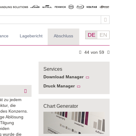
DE
EN
ance
Lagebericht
Abschluss
44
von
59
Services
Download Manager
Dateien hinzufügen
Druck Manager
Übersicht öffnen
Seite drucken
ät zu jedem
Seite hinzufügen
ktur, die
Chart Generator
Übersicht öffnen
 des Konzerns.
ige Ablösung
 Tilgung
eiden
g wurde die