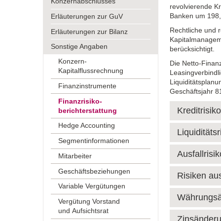
Konzernabschlusses
revolvierende Kr
Banken um 198,0
Erläuterungen zur GuV
Rechtliche und 
Erläuterungen zur Bilanz
Kapitalmanageme
Sonstige Angaben
berücksichtigt.
Konzern-
Die Netto-Finan
Kapitalflussrechnung
Leasingverbindli
Liquiditätsplan
Finanzinstrumente
Geschäftsjahr 81
Finanzrisiko­
Kreditrisik
berichterstattung
Hedge Accounting
Liquiditätsr
Segmentinformationen
Ausfallrisi
Mitarbeiter
Geschäftsbeziehungen
Risiken au
Variable Vergütungen
Währungsä
Vergütung Vorstand
und Aufsichtsrat
Zinsänderu