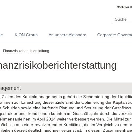
me
KION Group
An unsere Aktionäre
Corporate Govern
Finanzrisiko­berichterstattung
nanzrisiko­berichterstattung
nagement
 Zielen des Kapitalmanagements gehört die Sicherstellung der Liquidit
hmen zur Erreichung dieser Ziele sind die Optimierung der Kapitalstru
 Schulden sowie eine laufende Planung und Steuerung der Cashflows
gsstruktur und -konditionen konnten im Geschäftsjahr durch die vorzeit
ehmensanleihen im April 2014 weiter verbessert werden. Die Mittel zur
chlich aus einer revolvierenden Kreditlinie, die im Vergleich zu den b
eihen derzeit deutlich niedriger verzinst ist. In diesem Zusammenhan